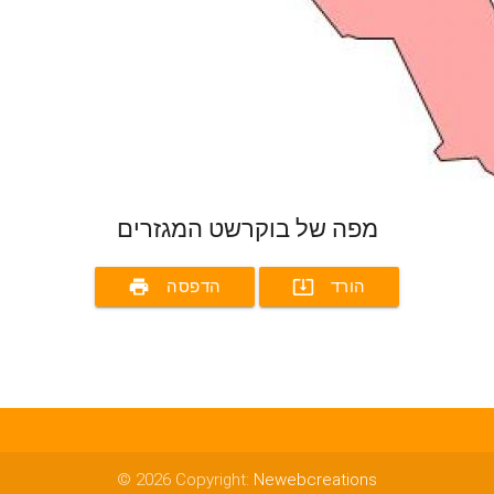
מפה של בוקרשט המגזרים
print
system_update_alt
הורד
הדפסה
© 2026 Copyright:
Newebcreations