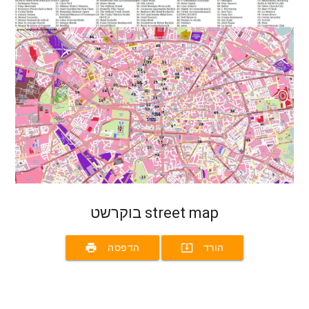
בוקרשט street map
print
system_update_alt
הורד
הדפסה